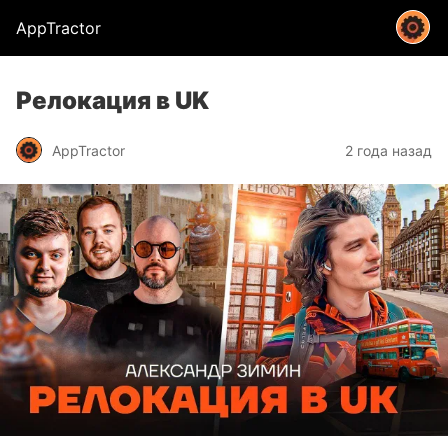
AppTractor
Релокация в UK
AppTractor
2 года назад