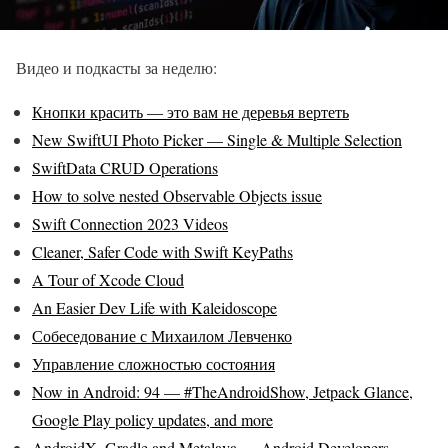
Видео и подкасты за неделю
:
Кнопки красить — это вам не деревья вертеть
New SwiftUI Photo Picker — Single & Multiple Selection
SwiftData CRUD Operations
How to solve nested Observable Objects issue
Swift Connection 2023 Videos
Cleaner, Safer Code with Swift KeyPaths
A Tour of Xcode Cloud
An Easier Dev Life with Kaleidoscope
Собеседование с Михаилом Левченко
Управление сложностью состояния
Now in Android: 94 — #TheAndroidShow, Jetpack Glance,
Google Play policy updates, and more
AndroidX, Gradle and Metalava — Android Developers