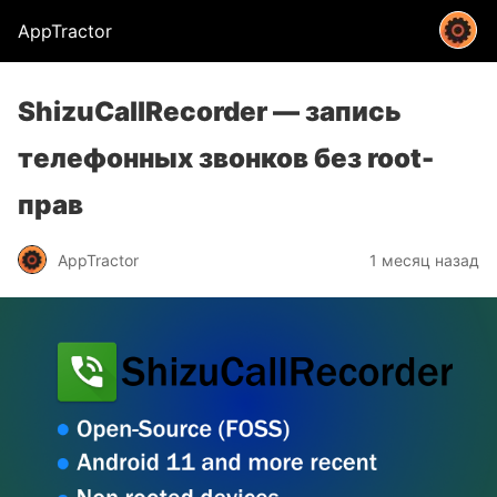
AppTractor
ShizuCallRecorder — запись
телефонных звонков без root-
прав
AppTractor
1 месяц назад