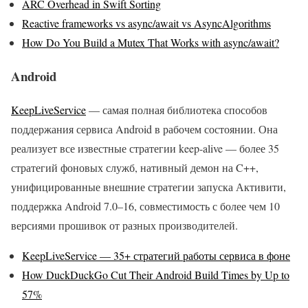
ARC Overhead in Swift Sorting
Reactive frameworks vs async/await vs AsyncAlgorithms
How Do You Build a Mutex That Works with async/await?
Android
KeepLiveService
— самая полная библиотека способов
поддержания сервиса Android в рабочем состоянии. Она
реализует все известные стратегии keep-alive — более 35
стратегий фоновых служб, нативный демон на C++,
унифицированные внешние стратегии запуска Активити,
поддержка Android 7.0–16, совместимость с более чем 10
версиями прошивок от разных производителей.
KeepLiveService — 35+ стратегий работы сервиса в фоне
How DuckDuckGo Cut Their Android Build Times by Up to
57%