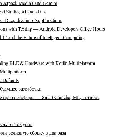
ith Jetpack Media3 and Gemini
id Studio, AI and skills
nce: Deep dive into AppFunctions
ions with Testing — Android Developers Office Hours
17 and the Future of Intelligent Computing
s
ling BLE & Hardware with Kotlin Multiplatform
ultiplatform
 Defaults
 будущее разработки
е про светофоры — Smart Captcha, ML, антибот
сах от Telegram
ли релизную сборку в два раза