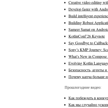
Creative video editing w
Develop faster with Andro
Build intelligent experie
Building Robust Applicat
Sameer Samat on Android 
KotlinConf’26 Keynote
Say Goodbye to Callback
Sony’s KMP Journey: Sca
What’s New in Compose M
Evolving Kotlin Language
Безопасность, агенты и
Почему капча больше н
Прошлогодние видео:
Как побеждать в конкур
Как мы случайно ускори