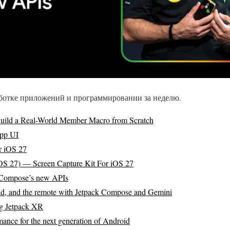
аботке приложений и программировании за неделю.
Build a Real-World Member Macro from Scratch
pp UI
r iOS 27
iOS 27) — Screen Capture Kit For iOS 27
h Compose’s new APIs
road, and the remote with Jetpack Compose and Gemini
ng Jetpack XR
ance for the next generation of Android