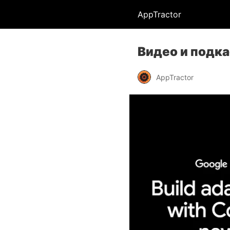
AppTractor
Видео и подк
AppTractor