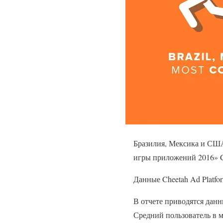
Бразилия, Мексика и США
игры приложений 2016» Ch
Данные Cheetah Ad Platfo
В отчете приводятся дан
Средний пользователь в м