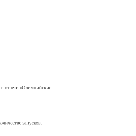
 в отчете «Олимпийские
оличестве запусков.