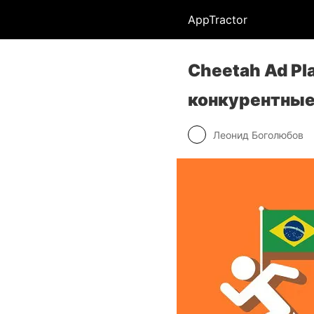
AppTractor
Cheetah Ad Pl
конкурентные
Леонид Боголюбов