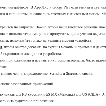
мы интерфейсов. В AppStore и Googe Play есть темная и светла
нки и скриншоты не сливались с темным или светлым фоном. М
урентов по запросам. Важно, чтобы ваше цветовое решение знач
иначе пользователи смогут вас пропустить при изучении выдачи.
капы, используйте только актуальные модели устройств.
it
, чтобы быстро добавить на скрины мокапы и призывы к дейст
 5 скриншотов для одного устройства.
ми приложениями и изучайте их промо материалы. Часто прием
ение.
де можно черпать вдохновение:
Scrnshts
и
Screenshotcreator
.
основе разобранных приложений
ю локаль для RU (Россия) и ES MX (Мексика) для US (США). Эт
увеличить аудиторию приложения.