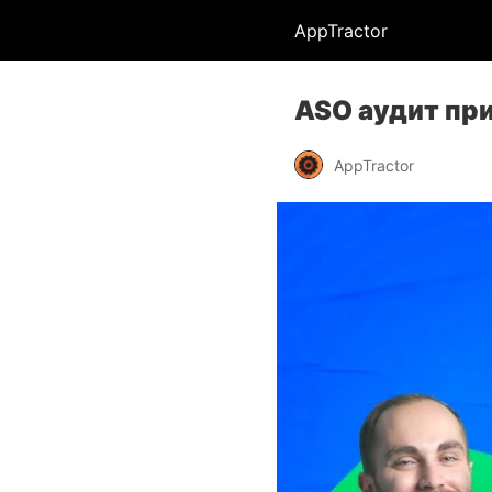
AppTractor
ASO аудит пр
AppTractor