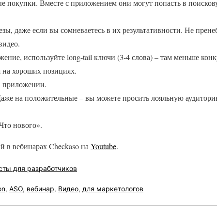
е покупки. Вместе с приложением они могут попасть в поисков
зы, даже если вы сомневаетесь в их результативности. Не прен
видео.
жение, используйте long-tail ключи (3-4 слова) – там меньше ко
 на хороших позициях.
в приложении.
Даже на положительные – вы можете просить лояльную аудитори
Что нового».
 в вебинарах Checkaso на
Youtube
.
сты для разработчиков
on
,
ASO
,
вебинар
,
Видео
,
для маркетологов