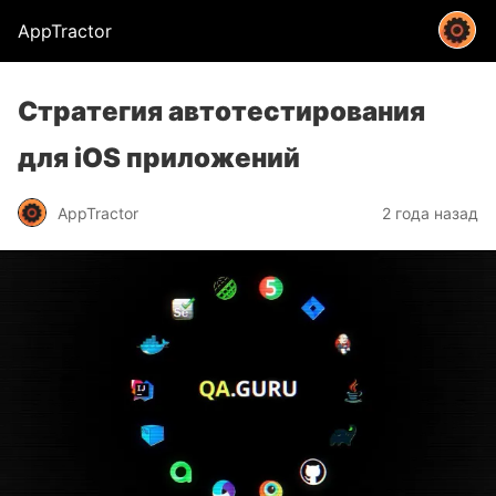
AppTractor
Стратегия автотестирования
для iOS приложений
AppTractor
2 года назад