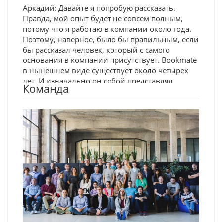
Аркадий: Давайте я попробую рассказать.
Правда, мой опыт будет не совсем полным,
потому что я работаю в компании около года.
Поэтому, наверное, было бы правильным, если
бы рассказал человек, который с самого
основания в компании присутствует. Bookmate
в нынешнем виде существует около четырех
лет. И изначально он собой представлял
Команда
приложение, в которое люди могли просто
загружать собственные книжки и читать их
там. То есть обыкновенная читалка, на самом
деле. Потом к ней добавился поиск, стало
возможным найти интересную чужую книжку,
прочитать ее. И в какой-то момент появилось
понимание того, что из этого можно сделать
нечто большее и поставить это все на рельсы
подписочной модели. И Bookmate в этом
смысле был первым приложением, которое
использовало эту модель. Постепенно к этому
добавилась социальная механика, понимание
того, что вокруг чтения может возникнуть