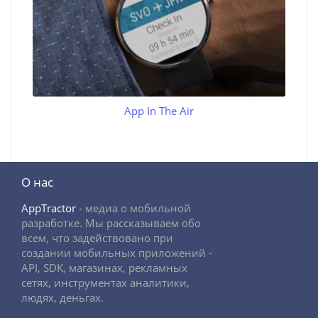
App In The Air
О нас
AppTractor
- медиа о мобильной
разработке. Мы рассказываем обо
всем, что задействовано при
создании мобильных приложений -
API, SDK, магазинах, рекламных
сетях, инструментах аналитики,
людях, деньгах.