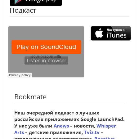
Подкаст
Bookmate
Наш очередной подкаст о лучших
российских приложениях Google LaunchPad.
У нас уже были
Anews
– новости,
Whisper
Arts
– детские приложения,
Tviz.tv
–
второэкранная телепрограмма,
Reactive