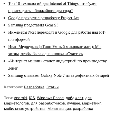
Топ 10 технологий для Internet of Things: что будет
происходить в ближайшие два года?
Google прекратил разработку Project Ara
Samsung представил Gear S3
Инженеры Nest переходят в Google для работы над IoT-
платформой
Иван Медведков («Тион Умный микроклимат»): Мы
хотим, чтобы была одна кнопка «Счастье»
«Интернет машин» станет индустрией по производству
денег
Samsung отзывает Galaxy Note 7 из-за дефектных батарей
Категории:
Разработка
,
Статьи
Теги:
Android
,
iOS
,
Windows Phone
,
дайджест
,
для
маркетологов
,
для разработчиков
,
лучшее
,
маркетинг
,
мобильные устройства
,
Монетизация
,
разработка