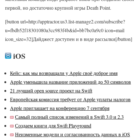
первой, но достаточно крупной игры Death Point.
[button url=http://apptractor.us3.list-manage2.com/subscribe?
u=fbdb52f18301080a3cc983f4b&id=bb7bc0a9c0 icon=mail
icon_size=32]Дайджест доступен и в виде рассылки[/button]
iOS
Кейс: как мы возвращали у Apple своё доброе имя
Apple уменьшила название приложений до 50 символов
21 лучший open source проект на Swift
Европейская комиссия требует от Apple уплаты налогов
Apple приглашает на конференцию 7 сентября
Самый полный список изменений в Swift 3.0 и 2.3
Создаем книги для Swift Playground
Неизменные модели и согласованность данных в iOS