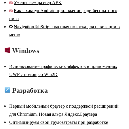
Уменьшаем размер APK
Как я хакнул Android приложение ради бесплатного
пива
NavigationTabStrip: красивая полоска для навигации в
меню
Windows
Использование графических эффектов в приложениях
UWP с помощью Win2D
Разработка
Первый мобильный браузер с поддержкой расширений
для Chromium. Новая альфа Яндекс.Браузера
Оптимизируем свои трудозатраты при разработке