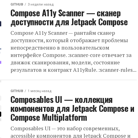
GITHUB
3 недели назад
Compose A11y Scanner — cканер
доступности для Jetpack Compose
Compose A11y Scanner — рантайм сканер
доступности, который отображает проблемы
непосредственно в пользовательском
интерфейсе Compose. :scanner-core отвечает за
движок сканирования, модели, состояние
результатов и контракт A11yRule. :scanner-rules...
GITHUB
1 месяц назад
Composables UI — коллекция
компонентов для Jetpack Compose и
Compose Multiplatform
Composables UI — это набор современных,
accessible компонентов для Jetpack Compose и