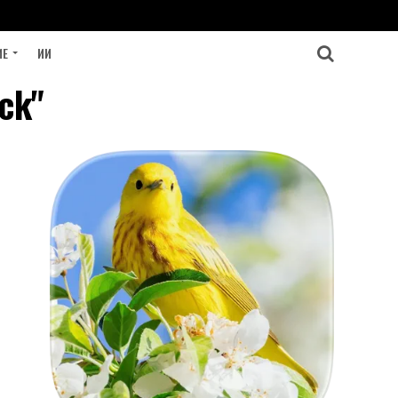
ИЕ
ИИ
ck"