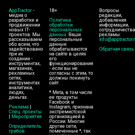
AppTractor
-
18+
Вопросы
медиа о
редакции,
разработке и
Политика
добавления
продвижении
обработки
информации,
новых IT-
персональных
сотрудничества
проектов. Мы
данных
. Ваши
рекламы:
рассказываем
персональные
info@apptractor.
обо всем, что
данные
задействовано
обрабатываются
Обратная связь
при их
на сайте в целях
создании -
его
инструментах,
функционирования
магазинах,
- если вы не
рекламных
согласны с этим, то
сетях,
должны покинуть
инструментах
сайт.
аналитики,
людях,
* Meta, в том числе
деньгах.
ее продукты
Facebook и
Реклама
|
Instagram, признана
Спец. проекты
экстремистской
|
Мероприятия
организацией в
России. Многие
Определитель
другие сети,
грибов
помеченные *, так