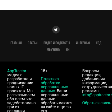
ГЛАВНАЯ
СТАТЬИ
ВИДЕО И ПОДКАСТЫ
ИНТЕРВЬЮ
КОД
ОБУЧЕНИЕ
ИИ
AppTractor
-
18+
Вопросы
медиа о
редакции,
разработке и
Политика
добавления
продвижении
обработки
информации,
новых IT-
персональных
сотрудничества
проектов. Мы
данных
. Ваши
рекламы:
рассказываем
персональные
info@apptractor.
обо всем, что
данные
задействовано
обрабатываются
Обратная связь
при их
на сайте в целях
создании -
его