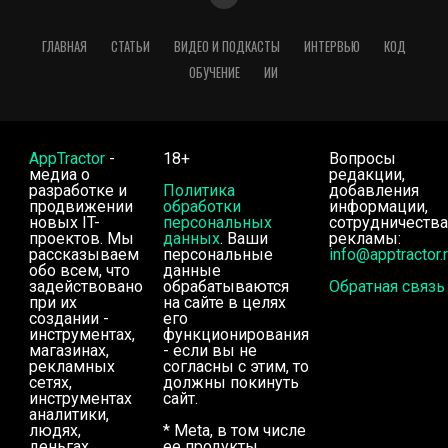
ГЛАВНАЯ
СТАТЬИ
ВИДЕО И ПОДКАСТЫ
ИНТЕРВЬЮ
КОД
ОБУЧЕНИЕ
ИИ
AppTractor
-
18+
Вопросы
медиа о
редакции,
разработке и
Политика
добавления
продвижении
обработки
информации,
новых IT-
персональных
сотрудничества
проектов. Мы
данных
. Ваши
рекламы:
рассказываем
персональные
info@apptractor.
обо всем, что
данные
задействовано
обрабатываются
Обратная связь
при их
на сайте в целях
создании -
его
инструментах,
функционирования
магазинах,
- если вы не
рекламных
согласны с этим, то
сетях,
должны покинуть
инструментах
сайт.
аналитики,
людях,
* Meta, в том числе
деньгах.
ее продукты