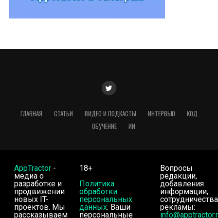
ГЛАВНАЯ
СТАТЬИ
ВИДЕО И ПОДКАСТЫ
ИНТЕРВЬЮ
КОД
ОБУЧЕНИЕ
ИИ
AppTractor
-
18+
Вопросы
медиа о
редакции,
разработке и
Политика
добавления
продвижении
обработки
информации,
новых IT-
персональных
сотрудничества
проектов. Мы
данных
. Ваши
рекламы:
рассказываем
персональные
info@apptractor.