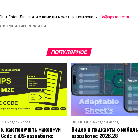
trl + Enter! Для связи с нами вы можете использовать
info@apptractor.ru
.
Я КОМПАНИЙ
РАБОТА
ПОПУЛЯРНОЕ
4 недели назад
НОВОСТИ
4 недели назад
ов, как получить максимум
Видео и подкасты о мобил
 Code в iOS-разработке
разработке 2026.28