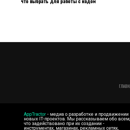
что выбрать для работы с кодом
ГЛАВН
AppTractor
- медиа о разработке и продвижении
новых IT-проектов. Мы рассказываем обо всем
что задействовано при их создании -
инструментах, магазинах, рекламных сетях,