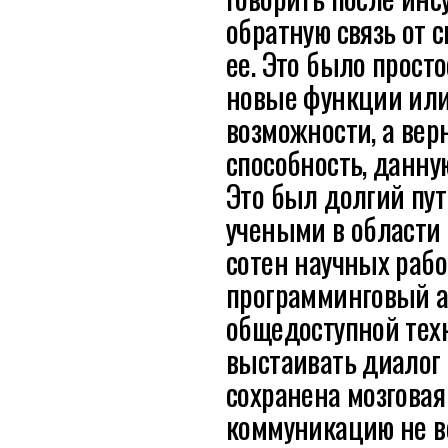
обратную связь от 
ее. Это было прост
новые функции или
возможности, а ве
способность, данну
Это был долгий пу
учеными в области
сотен научных работ
программинговый а
общедоступной тех
выстаивать диалог 
сохранена мозговая
коммуникацию не в