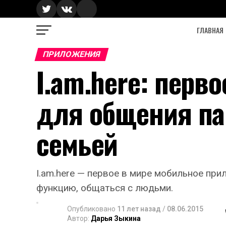
ГЛАВНАЯ
ПРИЛОЖЕНИЯ
I.am.here: перв
для общения п
семьей
I.am.here — первое в мире мобильное пр
функцию, общаться с людьми.
Опубликовано
11 лет назад
/
08.06.2015
Автор:
Дарья Зыкина