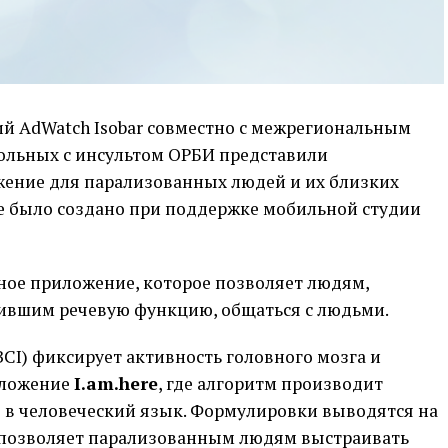
й AdWatch Isobar совместно с межрегиональным
льных с инсультом ОРБИ представили
ение для парализованных людей и их близких
е было создано при поддержке мобильной студии
ное приложение, которое позволяет людям,
тившим речевую функцию, общаться с людьми.
I) фиксирует активность головного мозга и
иложение
I.am.here
, где алгоритм производит
в в человеческий язык. Формулировки выводятся на
о позволяет парализованным людям выстраивать