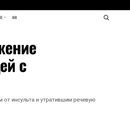
ИЕ
ИИ
жение
ей с
м от инсульта и утратившим речевую