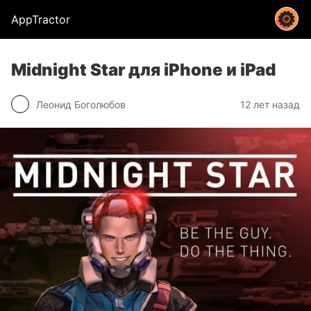
AppTractor
Midnight Star для iPhone и iPad
Леонид Боголюбов
12 лет назад