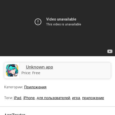
Unknown app
Price:
Free
Категории:
Приложения
Теги:
iPad
,
iPhone
,
для пользователей
,
игра
,
приложение
AppTractor