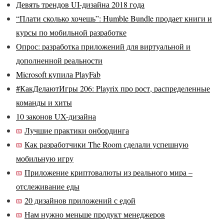
Девять трендов UI-дизайна 2018 года
“Плати сколько хочешь”: Humble Bundle продает книги и
курсы по мобильной разработке
Опрос: разработка приложений для виртуальной и
дополненной реальности
Microsoft купила PlayFab
#КакДелаютИгры 206: Playrix про рост, распределенные
команды и хиты
10 законов UX-дизайна
Лучшие практики онбординга
Как разработчики The Room сделали успешную
мобильную игру
Приложение криптовалюты из реального мира –
отслеживание еды
20 дизайнов приложений с едой
Нам нужно меньше продукт менеджеров