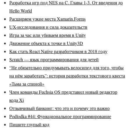
Разработка игр под NES на C. Главы 1-3. От введения до
Hello World
Расширяем узкие места Xamarin.Forms
UX-исследования и сила доказательств
Игра за час или убиваем время в Unity
Движение объекта к точке в Unity3D
Как стать React Native разработчиком в 2018 году
Scratch — язык программирования для детей
“Не обязательно придумывать велосипед для того, чтобы
на нём заработать”: история разработки текстового квеста
«Тьма за спиной»
Член команды Fuchsia OS представил новый редактор
кода Xi
Отзывчивый банкинг: что это и почему это важно
Podlodka #44: Функциональное программирование
Пишите глупый код