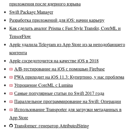
приложения после ядерного взрыва
Swift Package Manager
Разработка приложений для iOS: начни карьеру
Как сделать аналог Prisma с Fast Style Transfer, CoreML и
TensorFlow
Apple удалила Telegram из App Store из-за неподобающего
контента
Apple сосредоточится на качестве iOS в 2018
A/B-тестирование на iOS с помощью Firebase
PWA приходит на iOS 11.3: Купертино, у нас проблема
Упрощение CoreML с Lumina
Самые популярные статьи по Swift 2017 года
Параллельное программирование на Swift: Операции
Использование Transporter для загрузки метаданных в
App Store
Transformer: генератор AttributedString