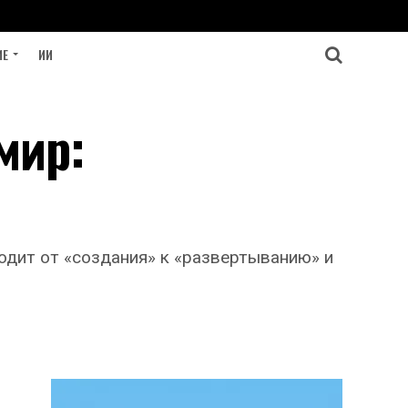
ИЕ
ИИ
мир:
одит от «создания» к «развертыванию» и