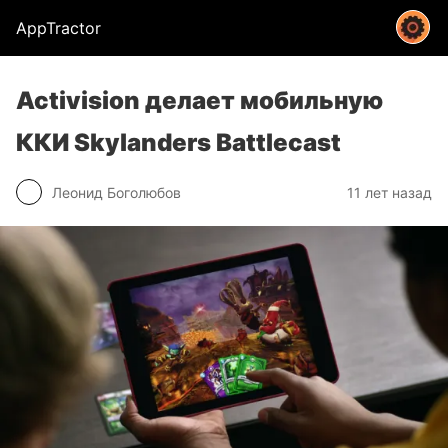
AppTractor
Activision делает мобильную
ККИ Skylanders Battlecast
Леонид Боголюбов
11 лет назад