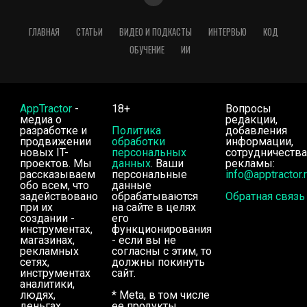
ГЛАВНАЯ
СТАТЬИ
ВИДЕО И ПОДКАСТЫ
ИНТЕРВЬЮ
КОД
ОБУЧЕНИЕ
ИИ
AppTractor
-
18+
Вопросы
медиа о
редакции,
разработке и
Политика
добавления
продвижении
обработки
информации,
новых IT-
персональных
сотрудничества
проектов. Мы
данных
. Ваши
рекламы:
рассказываем
персональные
info@apptractor.
обо всем, что
данные
задействовано
обрабатываются
Обратная связь
при их
на сайте в целях
создании -
его
инструментах,
функционирования
магазинах,
- если вы не
рекламных
согласны с этим, то
сетях,
должны покинуть
инструментах
сайт.
аналитики,
людях,
* Meta, в том числе
деньгах.
ее продукты