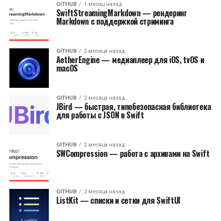
GITHUB
1 месяц назад
SwiftStreamingMarkdown — рендеринг
Markdown с поддержкой стриминга
GITHUB
2 месяца назад
AetherEngine — медиаплеер для iOS, tvOS и
macOS
GITHUB
2 месяца назад
JBird — быстрая, типобезопасная библиотека
для работы с JSON в Swift
GITHUB
2 месяца назад
SWCompression — работа с архивами на Swift
GITHUB
2 месяца назад
ListKit — списки и сетки для SwiftUI