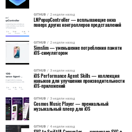
GITHUB
2 недели назад
LNPopupController — всплывающие окна
поверх других контроллеров представлений
GITHUB
2 недели назад
Simslim — уменьшение потребления памяти
iOS-симулятором
GITHUB
3 недели назад
iOS Performance Agent Skills — коллекция
навыков для улучшения производительности
iOS-приложений
GITHUB
3 недели назад
Cosmos Music Player — премиальный
музыкальный плеер для iOS
GITHUB
4 недели назад
SVG to SwiftUI Converter — конвертер SVG в