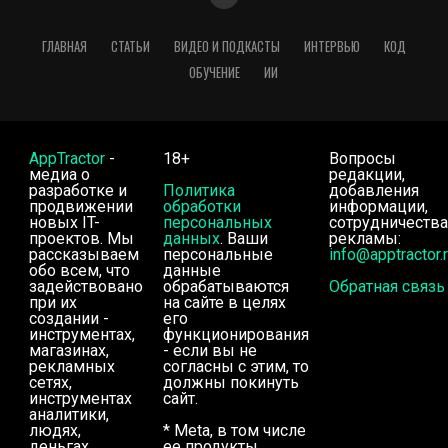
ГЛАВНАЯ
СТАТЬИ
ВИДЕО И ПОДКАСТЫ
ИНТЕРВЬЮ
КОД
ОБУЧЕНИЕ
ИИ
AppTractor
-
18+
Вопросы
медиа о
редакции,
разработке и
Политика
добавления
продвижении
обработки
информации,
новых IT-
персональных
сотрудничества
проектов. Мы
данных
. Ваши
рекламы:
рассказываем
персональные
info@apptractor.
обо всем, что
данные
задействовано
обрабатываются
Обратная связь
при их
на сайте в целях
создании -
его
инструментах,
функционирования
магазинах,
- если вы не
рекламных
согласны с этим, то
сетях,
должны покинуть
инструментах
сайт.
аналитики,
людях,
* Meta, в том числе
деньгах.
ее продукты