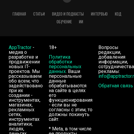
ГЛАВНАЯ
СТАТЬИ
ВИДЕО И ПОДКАСТЫ
ИНТЕРВЬЮ
КОД
ОБУЧЕНИЕ
ИИ
AppTractor
-
18+
Вопросы
медиа о
редакции,
разработке и
Политика
добавления
продвижении
обработки
информации,
новых IT-
персональных
сотрудничества
проектов. Мы
данных
. Ваши
рекламы:
рассказываем
персональные
info@apptractor.
обо всем, что
данные
задействовано
обрабатываются
Обратная связь
при их
на сайте в целях
создании -
его
инструментах,
функционирования
магазинах,
- если вы не
рекламных
согласны с этим, то
сетях,
должны покинуть
инструментах
сайт.
аналитики,
людях,
* Meta, в том числе
деньгах.
ее продукты