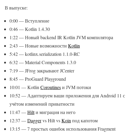
В выпуске:
0:00​ — Вступление
0:46​ — Kotlin 1.4.30
1:22​ — Новый backend IR Kotlin JVM компилятора
2:43​ — Новые возможности
Kotlin
5:42​ — kotlinx.serialization 1.1.0-RC
6:32​ — Material Components 1.3.0
7:19​ — JFrog закрывают JCenter
8:45​ — ProGuard Playground
10:01​ — Kotlin
Coroutines
и JVM потоки
10:52​ — Адаптируем ваши приложения для Android 11 с
учётом изменений приватности
11:47​ —
Hilt
и миграция на него
12:37​ —
Dagger
vs Hilt vs
Koin
под капотом
13:15​ — 7 простых ошибок использования Fragment