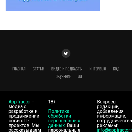
ГЛАВНАЯ
СТАТЬИ
ВИДЕО И ПОДКАСТЫ
ИНТЕРВЬЮ
КОД
ОБУЧЕНИЕ
ИИ
AppTractor
-
18+
Вопросы
медиа о
редакции,
разработке и
Политика
добавления
продвижении
обработки
информации,
новых IT-
персональных
сотрудничества
проектов. Мы
данных
. Ваши
рекламы:
рассказываем
персональные
info@apptractor.