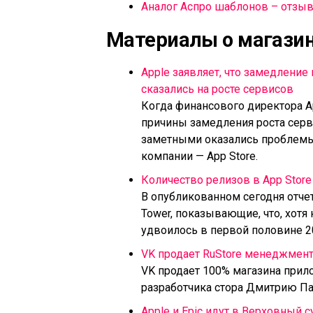
Аналог Аспро шаблонов – отзыв
Материалы о магази
Apple заявляет, что замедление
сказались на росте сервисов
Когда финансового директора A
причины замедления роста серв
заметными оказались проблемы,
компании — App Store.
Количество релизов в App Store
В опубликованном сегодня отчет
Tower, показывающие, что, хотя
удвоилось в первой половине 20
VK продает RuStore менеджмент
VK продает 100% магазина прил
разработчика стора Дмитрию П
Apple и Epic идут в Верховный с