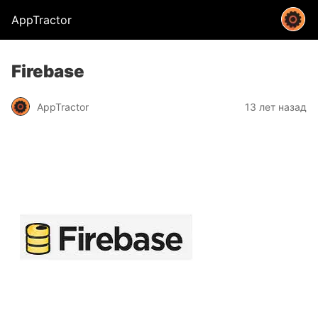
AppTractor
Firebase
AppTractor
13 лет назад