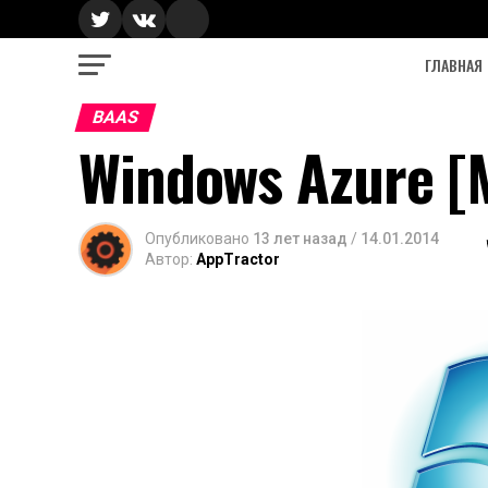
ГЛАВНАЯ
BAAS
Windows Azure [M
Опубликовано
13 лет назад
/
14.01.2014
Автор:
AppTractor