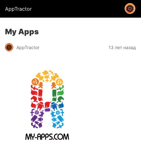
AppTractor
My Apps
AppTractor
13 лет назад