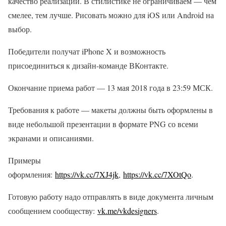
качество реализации. В стилистике не ограничиваем — чем
смелее, тем лучше. Рисовать можно для iOS или Android на
выбор.
Победители получат iPhone X и возможность
присоединиться к дизайн-команде ВКонтакте.
Окончание приема работ — 13 мая 2018 года в 23:59 МСК.
Требования к работе — макеты должны быть оформлены в
виде небольшой презентации в формате PNG со всеми
экранами и описаниями.
Примеры
оформления:
https://vk.cc/7XJ4jk
,
https://vk.cc/7XOtQo
.
Готовую работу надо отправлять в виде документа личным
сообщением сообществу:
vk.me/vkdesigners
.