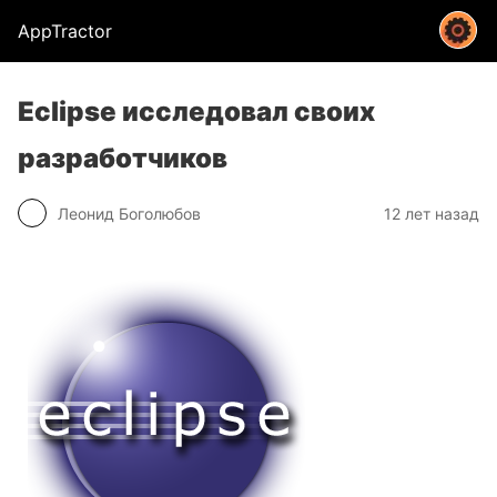
AppTractor
Eclipse исследовал своих
разработчиков
Леонид Боголюбов
12 лет назад