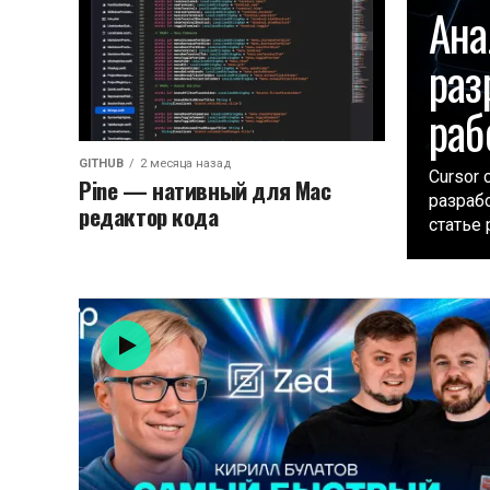
Ана
раз
раб
GITHUB
2 месяца назад
Cursor
Pine — нативный для Mac
разраб
редактор кода
статье 