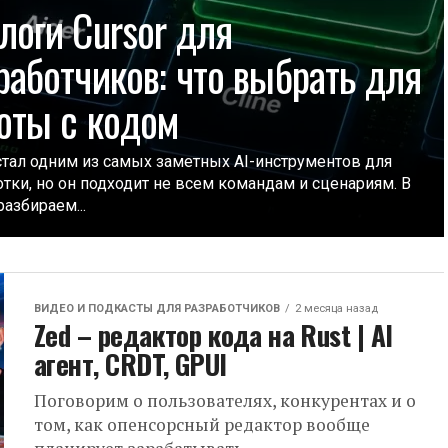
логи Cursor для
работчиков: что выбрать для
оты с кодом
 стал одним из самых заметных AI-инструментов для
отки, но он подходит не всем командам и сценариям. В
разбираем...
ВИДЕО И ПОДКАСТЫ ДЛЯ РАЗРАБОТЧИКОВ
2 месяца назад
Zed – редактор кода на Rust | AI
агент, CRDT, GPUI
Поговорим о пользователях, конкурентах и о
том, как опенсорсный редактор вообще