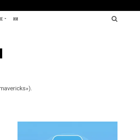
ИЕ
ИИ
я
avericks»).