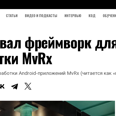
СТАТЬИ
ВИДЕО И ПОДКАСТЫ
ИНТЕРВЬЮ
КОД
ОБУЧЕН
овал фреймворк дл
отки MvRx
аботки Android-приложений MvRx (читается как «m