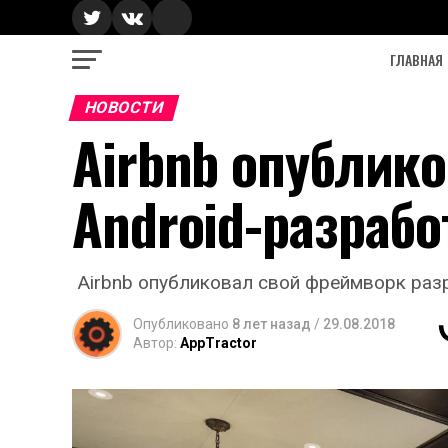
ГЛАВНАЯ
НОВОСТИ
Airbnb опублик
Android-разраб
Airbnb опубликовал свой фреймворк разр
Опубликовано
8 лет назад
/
29.08.2018
Автор:
AppTractor