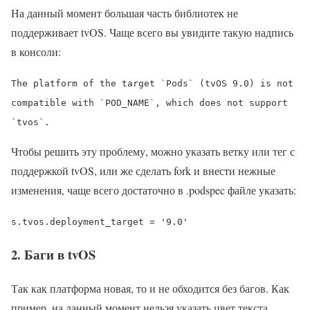
На данный момент большая часть библиотек не
поддерживает tvOS. Чаще всего вы увидите такую надпись
в консоли:
The platform of the target `Pods` (tvOS 9.0) is not
compatible with `POD_NAME`, which does not support
`tvos`.
Чтобы решить эту проблему, можно указать ветку или тег с
поддержкой tvOS, или же сделать fork и внести нежные
изменения, чаще всего достаточно в .podspec файле указать:
s.tvos.deployment_target = '9.0'
2. Баги в tvOS
Так как платформа новая, то и не обходится без багов. Как
пример, на данный момент нельзя указать цвет текста