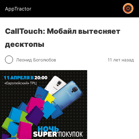
AppTractor
CallTouch: Мобайл вытесняет
десктопы
Леонид Боголюбов
11 лет назад