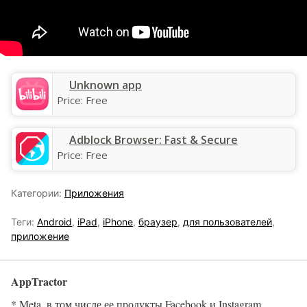
Unknown app
Price:
Free
Adblock Browser: Fast & Secure
Price:
Free
Категории:
Приложения
Теги:
Android
,
iPad
,
iPhone
,
браузер
,
для пользователей
,
приложение
AppTractor
* Meta, в том числе ее продукты Facebook и Instagram,