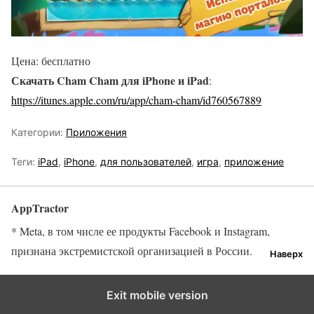
Цена: бесплатно
Скачать Cham Cham для iPhone и iPad
:
https://itunes.apple.com/ru/app/cham-cham/id760567889
Категории:
Приложения
Теги:
iPad
,
iPhone
,
для пользователей
,
игра
,
приложение
AppTractor
* Meta, в том числе ее продукты Facebook и Instagram,
признана экстремистской организацией в России.
Наверх
Exit mobile version