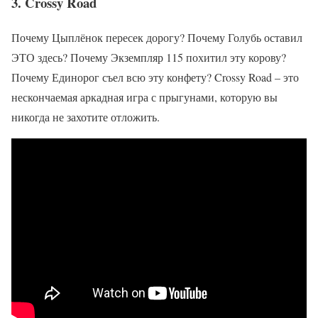
3. Crossy Road
Почему Цыплёнок пересек дорогу? Почему Голубь оставил
ЭТО здесь? Почему Экземпляр 115 похитил эту корову?
Почему Единорог съел всю эту конфету? Crossy Road – это
нескончаемая аркадная игра с прыгунами, которую вы
никогда не захотите отложить.