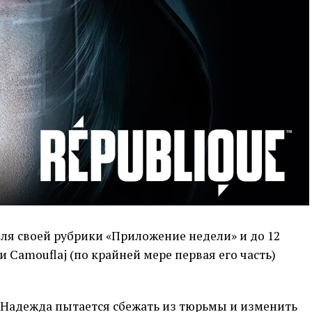
ля своей рубрики «Приложение недели» и до 12
и Camouflaj (по крайней мере первая его часть)
Надежда пытается сбежать из тюрьмы и изменить