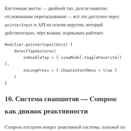
Кастомные жесты — двойной тап, долгое нажатие,
отслеживание перетаскивания — всё это доступно через
и API на основе корутин, который
pointerInput
действительно, чёрт возьми, нормально работает.
Modifier.pointerInput(Unit) {

    detectTapGestures(

        onDoubleTap = { viewModel.toggleFavorite() 
},

        onLongPress = { showContextMenu = true }

    )

}
10. Система снапшотов — Compose
как движок реактивности
Compose построен вокруг реактивной системы, похожей по