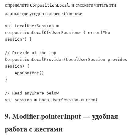
определите
, и сможете читать эти
CompositionLocal
данные где угодно в дереве Compose.
val LocalUserSession = 
compositionLocalOf<UserSession> { error("No 
session") }

// Provide at the top

CompositionLocalProvider(LocalUserSession provides 
session) {

    AppContent()

}

// Read anywhere below

val session = LocalUserSession.current
9. Modifier.pointerInput — удобная
работа с жестами