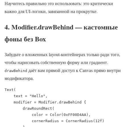
Научитесь правильно это использовать: это критически
важно для UI-логики, завязанной на прокрутке.
4. Modifier.drawBehind — кастомные
фоны без Box
Забудьте о вложенных layout-контейнерах только ради того,
чтобы нарисовать собственную форму или градиент.
даёт вам прямой доступ к Canvas прямо внутри
drawBehind
модификатора.
Text(

    text = "Hello",

    modifier = Modifier.drawBehind {

        drawRoundRect(

            color = Color(0xFF00D4AA),

            cornerRadius = CornerRadius(12f)
