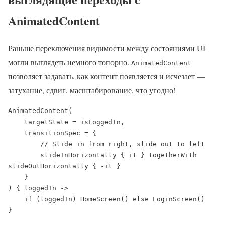
AnimatedContent
Раньше переключения видимости между состояниями UI
могли выглядеть немного топорно.
AnimatedContent
позволяет задавать, как контент появляется и исчезает —
затухание, сдвиг, масштабирование, что угодно!
AnimatedContent(

    targetState = isLoggedIn,

    transitionSpec = {

        // Slide in from right, slide out to left

        slideInHorizontally { it } togetherWith 
slideOutHorizontally { -it }

    }

) { loggedIn ->

    if (loggedIn) HomeScreen() else LoginScreen()

}