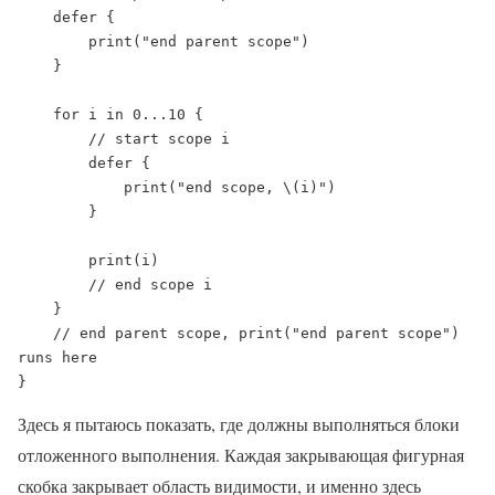
    defer {

        print("end parent scope")

    }

    for i in 0...10 {

        // start scope i

        defer {

            print("end scope, \(i)")

        }

        print(i)

        // end scope i

    }

    // end parent scope, print("end parent scope") 
runs here

}
Здесь я пытаюсь показать, где должны выполняться блоки
отложенного выполнения. Каждая закрывающая фигурная
скобка закрывает область видимости, и именно здесь