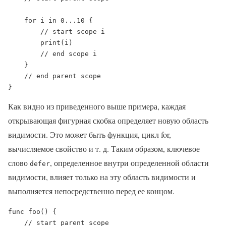
    for i in 0...10 {

        // start scope i

        print(i)

        // end scope i

    }

    // end parent scope

}
Как видно из приведенного выше примера, каждая
открывающая фигурная скобка определяет новую область
видимости. Это может быть функция, цикл for,
вычисляемое свойство и т. д. Таким образом, ключевое
слово
, определенное внутри определенной области
defer
видимости, влияет только на эту область видимости и
выполняется непосредственно перед ее концом.
func foo() {

    // start parent scope
