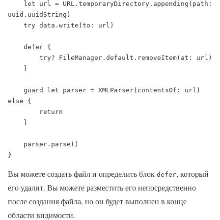
    let url = URL.temporaryDirectory.appending(path: 
uuid.uuidString)

    try data.write(to: url)

    defer {

        try? FileManager.default.removeItem(at: url)

    }

    guard let parser = XMLParser(contentsOf: url) 
else {

        return

    }

    parser.parse()

}
Вы можете создать файл и определить блок
, который
defer
его удалит. Вы можете разместить его непосредственно
после создания файла, но он будет выполнен в конце
области видимости.