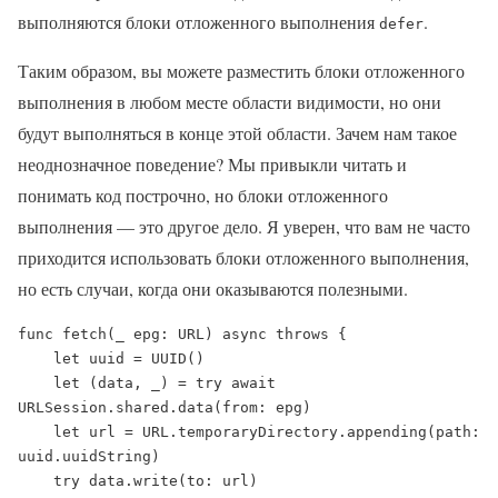
выполняются блоки отложенного выполнения
.
defer
Таким образом, вы можете разместить блоки отложенного
выполнения в любом месте области видимости, но они
будут выполняться в конце этой области. Зачем нам такое
неоднозначное поведение? Мы привыкли читать и
понимать код построчно, но блоки отложенного
выполнения — это другое дело. Я уверен, что вам не часто
приходится использовать блоки отложенного выполнения,
но есть случаи, когда они оказываются полезными.
func fetch(_ epg: URL) async throws {

    let uuid = UUID()

    let (data, _) = try await 
URLSession.shared.data(from: epg)

    let url = URL.temporaryDirectory.appending(path: 
uuid.uuidString)

    try data.write(to: url)
