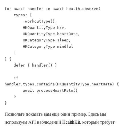
for await handler in await health.observe(

    types: [

        .workoutType(),

        HKQuantityType.hrv,

        HKQuantityType.heartRate,

        HKCategoryType.sleep,

        HKCategoryType.mindful

    ]

) {

    defer { handler() }

    if 
handler.types.contains(HKQuantityType.heartRate) {

        await processHeartRate()

    }

}
Позвольте показать вам ещё один пример. Здесь мы
используем API наблюдений
HealthKit
, который требует