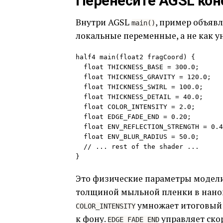
Перенесите AGSL кон
Внутри AGSL
, пример объяв
main()
локальные переменные, а не как 
half4 main(float2 fragCoord) {

  float THICKNESS_BASE = 300.0;

  float THICKNESS_GRAVITY = 120.0;

  float THICKNESS_SWIRL = 100.0;

  float THICKNESS_DETAIL = 40.0;

  float COLOR_INTENSITY = 2.0;

  float EDGE_FADE_END = 0.20;

  float ENV_REFLECTION_STRENGTH = 0.4;

  float ENV_BLUR_RADIUS = 50.0;

  // ... rest of the shader ...

}
Это физические параметры модели
толщиной мыльной пленки в наном
умножает итоговый 
COLOR_INTENSITY
к фону.
управляет ско
EDGE_FADE_END