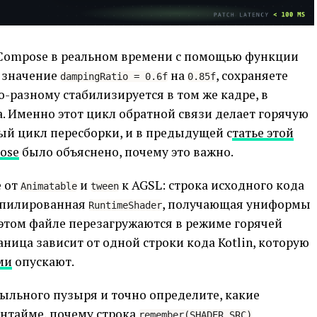
 Compose в реальном времени с помощью функции
е значение
на
, сохраняете
dampingRatio = 0.6f
0.85f
о-разному стабилизируется в том же кадре, в
а. Именно этот цикл обратной связи делает горячую
ый цикл пересборки, и в предыдущей с
татье этой
ose
было объяснено, почему это важно.
е от
и
к AGSL: строка исходного кода
Animatable
tween
омпилированная
, получающая униформы
RuntimeShader
 этом файле перезагружаются в режиме горячей
аница зависит от одной строки кода Kotlin, которую
ми
опускают.
мыльного пузыря и точно определите, какие
нтайме, почему строка
remember(SHADER_SRC)