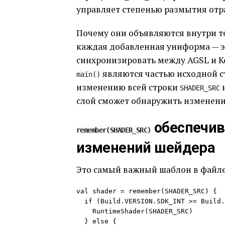
управляет степенью размытия отр
Почему они объявляются внутри т
каждая добавленная униформа — э
синхронизировать между AGSL и K
являются частью исходной с
main()
изменению всей строки
н
SHADER_SRC
слой сможет обнаружить изменени
обеспечив
remember(SHADER_SRC)
изменений шейдера
Это самый важный шаблон в файле
val shader = remember(SHADER_SRC) {

  if (Build.VERSION.SDK_INT >= Build.VERSION_CODES.TIRAMISU) {

    RuntimeShader(SHADER_SRC)

  } else {
