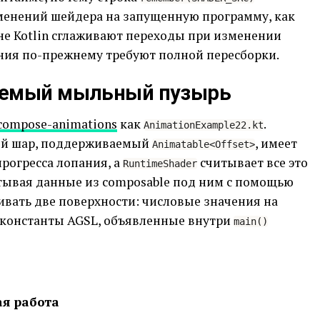
менений шейдера на запущенную программу, как
е Kotlin сглаживают переходы при изменении
ания по-прежнему требуют полной пересборки.
аемый мыльный пузырь
compose-animations
как
.
AnimationExample22.kt
мый шар, поддерживаемый
, имеет
Animatable<Offset>
рогресса лопания, а
считывает все это
RuntimeShader
тывая данные из composable под ним с помощью
вать две поверхности: числовые значения на
и константы AGSL, объявленные внутри
main()
ая работа