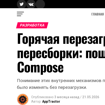
ГЛАВНАЯ
РАЗРАБОТКА
Горячая переза
пересборки: по
Compose
Понимание этих внутренних механизмов 
было изменять без перезагрузки.
Опубликовано
3 месяца назад
/
21.05.2026
Автор:
AppTractor