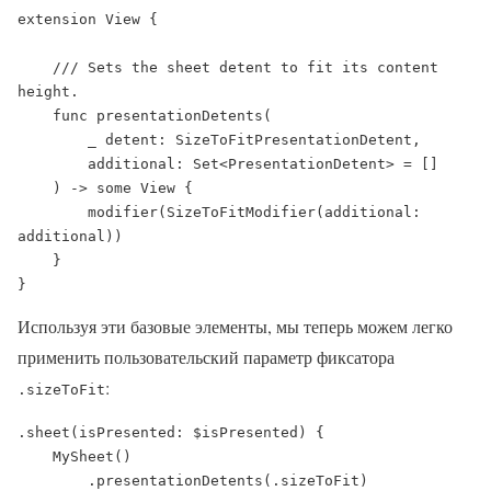
extension View {

    /// Sets the sheet detent to fit its content 
height.

    func presentationDetents(

        _ detent: SizeToFitPresentationDetent,

        additional: Set<PresentationDetent> = []

    ) -> some View {

        modifier(SizeToFitModifier(additional: 
additional))

    }

}
Используя эти базовые элементы, мы теперь можем легко
применить пользовательский параметр фиксатора
:
.sizeToFit
.sheet(isPresented: $isPresented) {

    MySheet()

        .presentationDetents(.sizeToFit)
