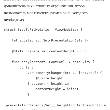
дополнительных нативных ограничений, чтобы
пользователь мог изменять размер окна, когда это
необходимо.
struct SizeToFitModifier: ViewModifier {

    let additional: Set<PresentationDetent>

    @State private var contentHeight = 0.0

    func body(content: Content) -> some View {

        content

            .onGeometryChange(for: CGFloat.self) {

                $0.size.height

            } action: { height in

                contentHeight = height

            }

.presentationDetents(Set([.height(contentHeight)]).u