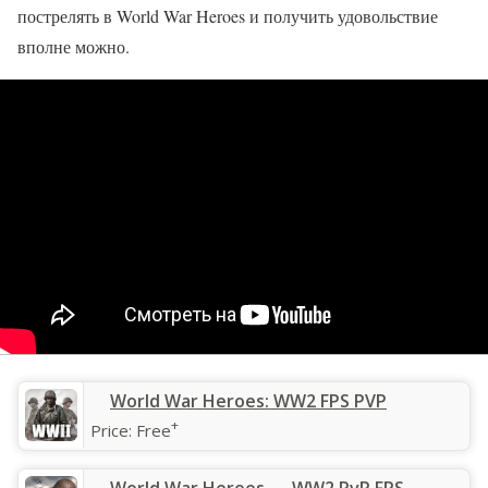
пострелять в World War Heroes и получить удовольствие
вполне можно.
‎World War Heroes: WW2 FPS PVP
+
Price:
Free
World War Heroes — WW2 PvP FPS