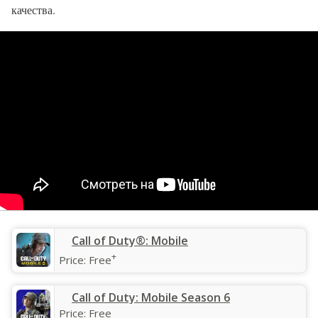
качества.
‎Call of Duty®: Mobile
+
Price:
Free
Call of Duty: Mobile Season 6
Price:
Free