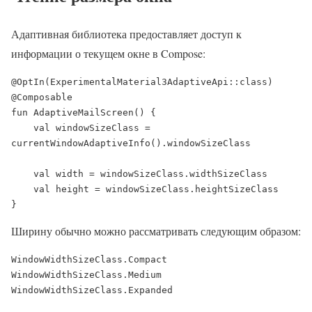
Адаптивная библиотека предоставляет доступ к
информации о текущем окне в Compose:
@OptIn(ExperimentalMaterial3AdaptiveApi::class)

@Composable

fun AdaptiveMailScreen() {

    val windowSizeClass = 
currentWindowAdaptiveInfo().windowSizeClass

    val width = windowSizeClass.widthSizeClass

    val height = windowSizeClass.heightSizeClass

}
Ширину обычно можно рассматривать следующим образом:
WindowWidthSizeClass.Compact

WindowWidthSizeClass.Medium

WindowWidthSizeClass.Expanded