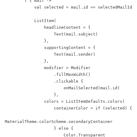
        ) { mail ->

            val selected = mail.id == selectedMailId

            ListItem(

                headlineContent = {

                    Text(mail.subject)

                },

                supportingContent = {

                    Text(mail.sender)

                },

                modifier = Modifier

                    .fillMaxWidth()

                    .clickable {

                        onMailSelected(mail.id)

                    },

                colors = ListItemDefaults.colors(

                    containerColor = if (selected) {

MaterialTheme.colorScheme.secondaryContainer

                    } else {

                        Color.Transparent
