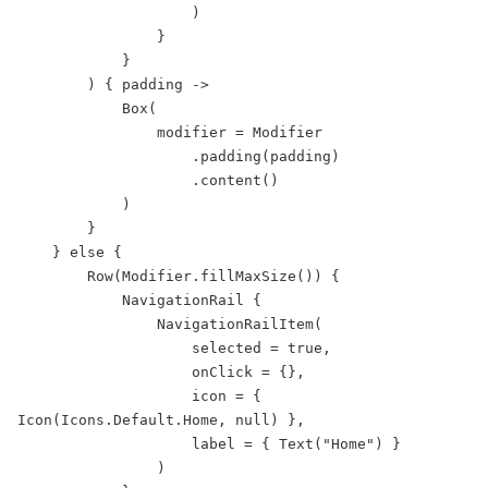
                    )

                }

            }

        ) { padding ->

            Box(

                modifier = Modifier

                    .padding(padding)

                    .content()

            )

        }

    } else {

        Row(Modifier.fillMaxSize()) {

            NavigationRail {

                NavigationRailItem(

                    selected = true,

                    onClick = {},

                    icon = { 
Icon(Icons.Default.Home, null) },

                    label = { Text("Home") }

                )
