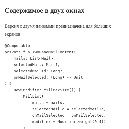
Содержимое в двух окнах
Версия с двумя панелями предназначена для больших
экранов.
@Composable

private fun TwoPaneMailContent(

    mails: List<Mail>,

    selectedMail: Mail?,

    selectedMailId: Long?,

    onMailSelected: (Long) -> Unit

) {

    Row(Modifier.fillMaxSize()) {

        MailList(

            mails = mails,

            selectedMailId = selectedMailId,

            onMailSelected = onMailSelected,

            modifier = Modifier.weight(0.4f)

        )
