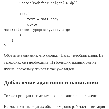
        Spacer(Modifier.height(16.dp))

        Text(

            text = mail.body,

            style = 
MaterialTheme.typography.bodyLarge

        )

    }

}
Обратите внимание, что кнопка «Назад» необязательна. На
телефонах она необходима. На больших экранах она не
нужна, поскольку список и так уже виден.
Добавление адаптивной навигации
Тот же принцип применим и к навигации в приложении.
На компактных экранах обычно хорошо работает навигация