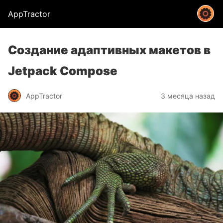
AppTractor
Создание адаптивных макетов в
Jetpack Compose
AppTractor
3 месяца назад