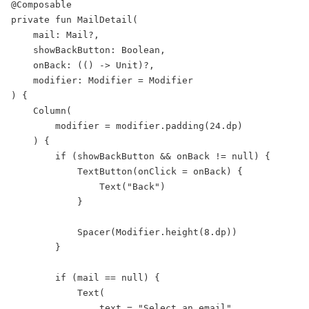
@Composable

private fun MailDetail(

    mail: Mail?,

    showBackButton: Boolean,

    onBack: (() -> Unit)?,

    modifier: Modifier = Modifier

) {

    Column(

        modifier = modifier.padding(24.dp)

    ) {

        if (showBackButton && onBack != null) {

            TextButton(onClick = onBack) {

                Text("Back")

            }

            Spacer(Modifier.height(8.dp))

        }

        if (mail == null) {

            Text(

                text = "Select an email",
