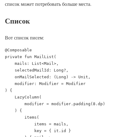
список может потребовать больше места.
Список
Вот список писем:
@Composable

private fun MailList(

    mails: List<Mail>,

    selectedMailId: Long?,

    onMailSelected: (Long) -> Unit,

    modifier: Modifier = Modifier

) {

    LazyColumn(

        modifier = modifier.padding(8.dp)

    ) {

        items(

            items = mails,

            key = { it.id }
