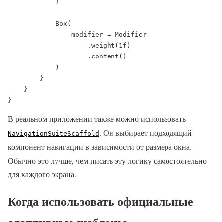
            }

            Box(

                modifier = Modifier

                    .weight(1f)

                    .content()

            )

        }

    }

}
В реальном приложении также можно использовать
. Он выбирает подходящий
NavigationSuiteScaffold
компонент навигации в зависимости от размера окна.
Обычно это лучше, чем писать эту логику самостоятельно
для каждого экрана.
Когда использовать официальные
адаптивные шаблоны