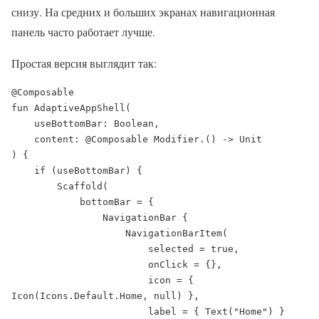
снизу. На средних и больших экранах навигационная
панель часто работает лучше.
Простая версия выглядит так:
@Composable

fun AdaptiveAppShell(

    useBottomBar: Boolean,

    content: @Composable Modifier.() -> Unit

) {

    if (useBottomBar) {

        Scaffold(

            bottomBar = {

                NavigationBar {

                    NavigationBarItem(

                        selected = true,

                        onClick = {},

                        icon = { 
Icon(Icons.Default.Home, null) },

                        label = { Text("Home") }
