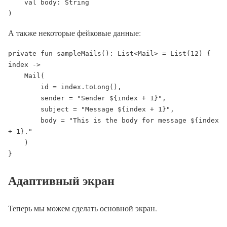
    val body: String

)
А также некоторые фейковые данные:
private fun sampleMails(): List<Mail> = List(12) { 
index ->

    Mail(

        id = index.toLong(),

        sender = "Sender ${index + 1}",

        subject = "Message ${index + 1}",

        body = "This is the body for message ${index 
+ 1}."

    )

}
Адаптивный экран
Теперь мы можем сделать основной экран.