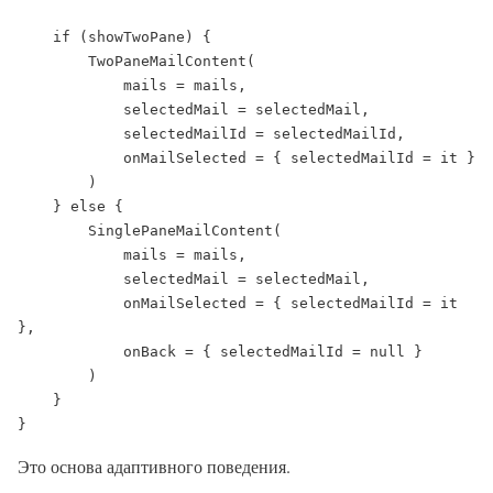
    if (showTwoPane) {

        TwoPaneMailContent(

            mails = mails,

            selectedMail = selectedMail,

            selectedMailId = selectedMailId,

            onMailSelected = { selectedMailId = it }

        )

    } else {

        SinglePaneMailContent(

            mails = mails,

            selectedMail = selectedMail,

            onMailSelected = { selectedMailId = it 
},

            onBack = { selectedMailId = null }

        )

    }

}
Это основа адаптивного поведения.