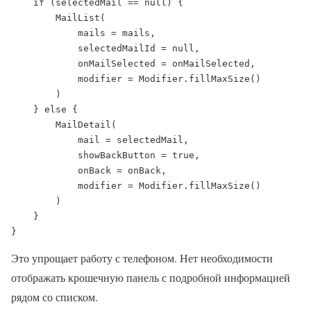
    if (selectedMail == null) {

        MailList(

            mails = mails,

            selectedMailId = null,

            onMailSelected = onMailSelected,

            modifier = Modifier.fillMaxSize()

        )

    } else {

        MailDetail(

            mail = selectedMail,

            showBackButton = true,

            onBack = onBack,

            modifier = Modifier.fillMaxSize()

        )

    }

}
Это упрощает работу с телефоном. Нет необходимости
отображать крошечную панель с подробной информацией
рядом со списком.