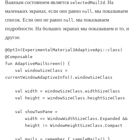
Важным состоянием является
. На
selectedMailId
маленьких экранах, если оно равно
, мы показываем
null
список. Если оно не равно
, мы показываем
null
подробности. На больших экранах мы показываем и то, и
другое.
@OptIn(ExperimentalMaterial3AdaptiveApi::class)

@Composable

fun AdaptiveMailScreen() {

    val windowSizeClass = 
currentWindowAdaptiveInfo().windowSizeClass

    val width = windowSizeClass.widthSizeClass

    val height = windowSizeClass.heightSizeClass

    val showTwoPane =

        width == WindowWidthSizeClass.Expanded &&

        height != WindowHeightSizeClass.Compact

    val mails = remember { sampleMails() }
