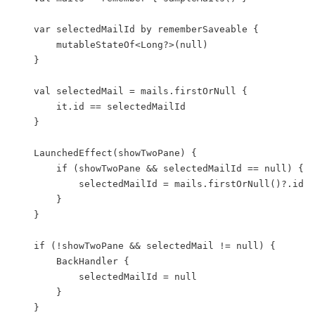
    var selectedMailId by rememberSaveable {

        mutableStateOf<Long?>(null)

    }

    val selectedMail = mails.firstOrNull {

        it.id == selectedMailId

    }

    LaunchedEffect(showTwoPane) {

        if (showTwoPane && selectedMailId == null) {

            selectedMailId = mails.firstOrNull()?.id

        }

    }

    if (!showTwoPane && selectedMail != null) {

        BackHandler {

            selectedMailId = null

        }

    }
