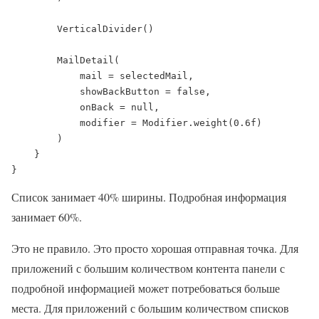
        VerticalDivider()

        MailDetail(

            mail = selectedMail,

            showBackButton = false,

            onBack = null,

            modifier = Modifier.weight(0.6f)

        )

    }

}
Список занимает 40% ширины. Подробная информация
занимает 60%.
Это не правило. Это просто хорошая отправная точка. Для
приложений с большим количеством контента панели с
подробной информацией может потребоваться больше
места. Для приложений с большим количеством списков