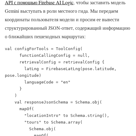
API с помощью Firebase AI Logic
, чтобы заставить модель
Gemini выступать в роли местного гида. Мы передаем
координаты пользователя модели и просим ее вывести
структурированный JSON-ответ, содержащий информацию
о ближайших пешеходных маршрутах:
val configForTools = ToolConfig(

      functionCallingConfig = null,

      retrievalConfig = retrievalConfig {

        latLng = FirebaseLatLng(pose.latitude, 
pose.longitude)

        languageCode = "en"

      }

    )

    val responseJsonSchema = Schema.obj(

      mapOf(

        "locationIntro" to Schema.string(),

        "tours" to Schema.array(

          Schema.obj(

            mapOf(
