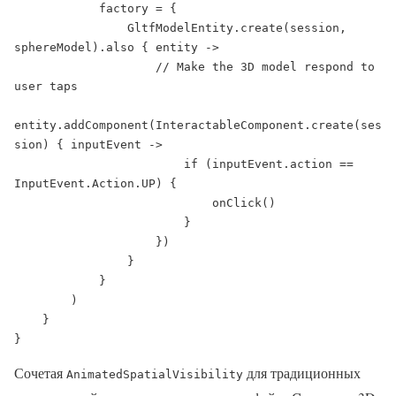
            factory = {

                GltfModelEntity.create(session, 
sphereModel).also { entity ->

                    // Make the 3D model respond to 
user taps

entity.addComponent(InteractableComponent.create(ses
sion) { inputEvent ->

                        if (inputEvent.action == 
InputEvent.Action.UP) {

                            onClick()

                        }

                    })

                }

            }

        )

    }

}
Сочетая
для традиционных
AnimatedSpatialVisibility