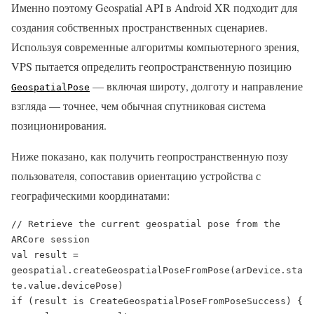
Именно поэтому Geospatial API в Android XR подходит для
создания собственных пространственных сценариев.
Используя современные алгоритмы компьютерного зрения,
VPS пытается определить геопространственную позицию
— включая широту, долготу и направление
GeospatialPose
взгляда — точнее, чем обычная спутниковая система
позиционирования.
Ниже показано, как получить геопространственную позу
пользователя, сопоставив ориентацию устройства с
географическими координатами:
// Retrieve the current geospatial pose from the 
ARCore session

val result = 
geospatial.createGeospatialPoseFromPose(arDevice.sta
te.value.devicePose)

if (result is CreateGeospatialPoseFromPoseSuccess) {
