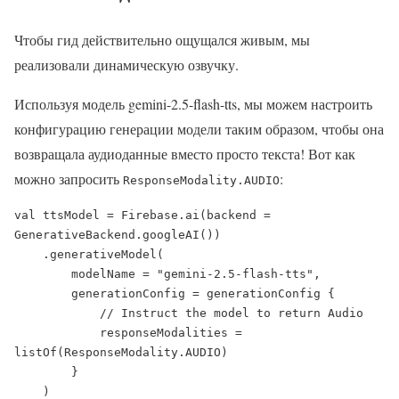
Чтобы гид действительно ощущался живым, мы
реализовали динамическую озвучку.
Используя модель gemini-2.5-flash-tts, мы можем настроить
конфигурацию генерации модели таким образом, чтобы она
возвращала аудиоданные вместо просто текста! Вот как
можно запросить
:
ResponseModality.AUDIO
val ttsModel = Firebase.ai(backend = 
GenerativeBackend.googleAI())

    .generativeModel(

        modelName = "gemini-2.5-flash-tts",

        generationConfig = generationConfig {

            // Instruct the model to return Audio

            responseModalities = 
listOf(ResponseModality.AUDIO)

        }

    )
