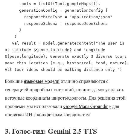
      tools = listOf(Tool.googleMaps()),

      generationConfig = generationConfig {

        responseMimeType = "application/json"

        responseSchema = responseJsonSchema

      }

    )

   val result = model.generateContent("The user is 
at latitude ${pose.latitude} and longitude 
${pose.longitude}. Generate exactly 3 diverse tours 
near this location (e.g., historical, food, nature). 
All tour ideas should be walking distance only.")
Большие
языковые модели
отлично справляются с
генерацией подробных описаний, но иногда могут давать
неточные координаты широты/долготы. Для решения этой
проблемы мы использовали
Google Maps Grounding
для
привязки ИИ к конкретным координатам.
3. Голос-гид: Gemini 2.5 TTS