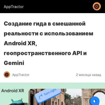
AppTractor
Создание гида в смешанной
реальности с использованием
Android XR,
геопространственного API и
Gemini
AppTractor
2 месяца назад