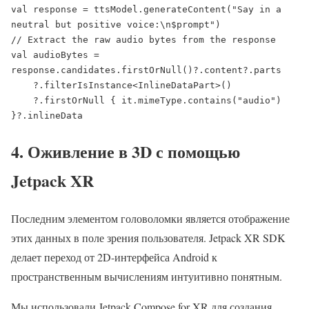
val response = ttsModel.generateContent("Say in a 
neutral but positive voice:\n$prompt")

// Extract the raw audio bytes from the response

val audioBytes = 
response.candidates.firstOrNull()?.content?.parts

    ?.filterIsInstance<InlineDataPart>()

    ?.firstOrNull { it.mimeType.contains("audio") 
}?.inlineData
4. Оживление в 3D с помощью
Jetpack XR
Последним элементом головоломки является отображение
этих данных в поле зрения пользователя. Jetpack XR SDK
делает переход от 2D-интерфейса Android к
пространственным вычислениям интуитивно понятным.
Мы использовали Jetpack Compose for XR для создания