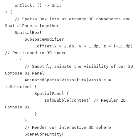
    onClick: () -> Unit

) {

    // SpatialBox lets us arrange 3D components and 
SpatialPanels together

    SpatialBox(

        SubspaceModifier

            .offset(x = 2.dp, y = 1.dp, z = (-3).dp) 
// Positioned in 3D space

    ) {

        // Smoothly animate the visibility of our 2D 
Compose UI Panel

        AnimatedSpatialVisibility(visible = 
isSelected) {

            SpatialPanel {

                InfoBubble(content) // Regular 2D 
Compose UI

            }

        }

        // Render our interactive 3D sphere

        SceneCoreEntity(
