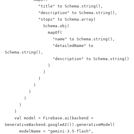
              "title" to Schema.string(),

              "description" to Schema.string(),

              "stops" to Schema.array(

                Schema.obj(

                  mapOf(

                    "name" to Schema.string(),

                    "detailedName" to 
Schema.string(),

                    "description" to Schema.string()

                  )

                )

              )

            )

          )

        )

      )

    )

    val model = Firebase.ai(backend = 
GenerativeBackend.googleAI()).generativeModel(

      modelName = "gemini-3.5-flash",
