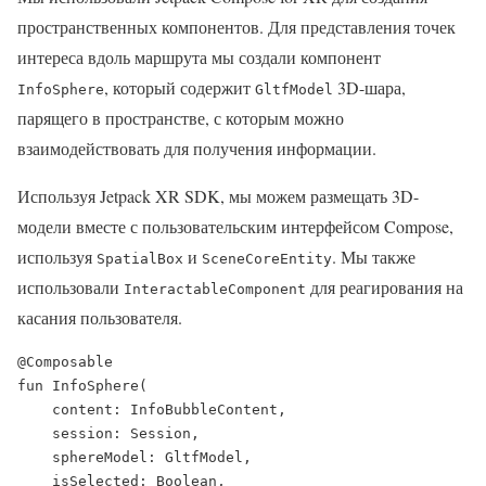
пространственных компонентов. Для представления точек
интереса вдоль маршрута мы создали компонент
, который содержит
3D-шара,
InfoSphere
GltfModel
парящего в пространстве, с которым можно
взаимодействовать для получения информации.
Используя Jetpack XR SDK, мы можем размещать 3D-
модели вместе с пользовательским интерфейсом Compose,
используя
и
. Мы также
SpatialBox
SceneCoreEntity
использовали
для реагирования на
InteractableComponent
касания пользователя.
@Composable

fun InfoSphere(

    content: InfoBubbleContent,

    session: Session,

    sphereModel: GltfModel,

    isSelected: Boolean,
