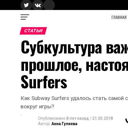
ГЛАВНАЯ
СТАТЬИ
Субкультура ва
прошлое, насто
Surfers
Как Subway Surfers удалось стать самой
вокруг игры?
Опубликовано
8 лет назад
/
21.03.2018
Автор:
Анна Гуляева