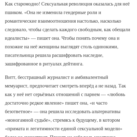
Как старомодно! Сексуальная революция оказалась для неё
пшиком. «Она не изменила гендерные роли и
романтические взаимоотношения настолько, насколько
следовало, чтобы сделать каждого свободным, как обещали
идеалисты» — пишет она. Чтобы понять почему она и
похожие на неё женщины выглядят столь одинокими,
писательница решила расшифровать наследие,
зашифрованное в ритуалах дейтинга.
Витт, бесстрашный журналист и амбивалентный
мемуарист, предпочитает смотреть вперёд а не назад. Так
как у неё нет серьёзных отношений с парнем — «любовь
достаточно редкое явление» пишет она, «и часто
безответное» — она решила исследовать альтернативы
«моногамной судьбе», стремясь к будущему, в котором
«примата и легитимности единой сексуальной модели»
более не существует. Приняв на себя роль участника-