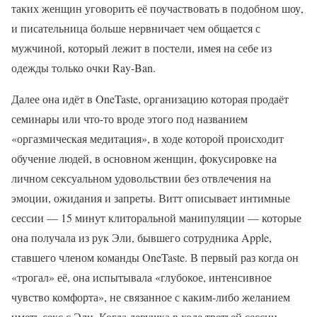
таких женщин уговорить её поучаствовать в подобном шоу,
и писательница больше нервничает чем общается с
мужчиной, который лежит в постели, имея на себе из
одежды только очки Ray-Ban.
Далее она идёт в OneTaste, организацию которая продаёт
семинары или что-то вроде этого под названием
«оргазмическая медитация», в ходе которой происходит
обучение людей, в основном женщин, фокусировке на
личном сексуальном удовольствии без отвлечения на
эмоции, ожидания и запреты. Витт описывает интимные
сессии — 15 минут клиторальной манипуляции — которые
она получала из рук Эли, бывшего сотрудника Apple,
ставшего членом команды OneTaste. В первый раз когда он
«трогал» её, она испытывала «глубокое, интенсивное
чувство комфорта», не связанное с каким-либо желанием
иметь секс с Эли. Когда девушка в ходе третьей сессии