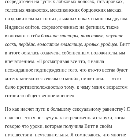
сосредоточен на густых лобковых волосах, татуировках,
телесных жидкостях, мексиканских борцовских масках,
поздравительных тортах, лыжных очках и многом другом.
Индексы сайтов, сосредоточенных на фетишах, также
включают в себя
большие клиторы, толстяков, опухшие
соски, пердёж, волосатое влагалище, зрелых
,
уродцев
. Витт
в итоге осталась озадачена собственным положительным
впечатлением. «Просматривая все это, я нашла
неожиданное подтверждение того, что кто-то всегда будет
хотеть заниматься сексом со мной», пишет она. — «это
было противоположностью тому, к чему меня с возрастом
готовило общественное мнение».
Но как насчет пути к большему сексуальному равенству? Я
надеюсь, что я не звучу как встревоженная старуха, когда
говорю что уроки, которые получила Витт в своём
путешествии, неутешительны. Я сомневаюсь, что многие