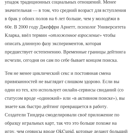
упадок традиционных социальных отношений. Менее
значительная — в том, что средний возраст для вступления
в брак у обоих полов на 6 лет больше, чем у молодёжи в
60е. В 2000 году Джеффри Арнетт, психолог Университета
Кларка, ввёл термин «
отложенное взросление
» чтобы
описать длинную фазу экспериментов, которая
предшествует остепенению. Временные границы дейтинга
исчезли, сегодня он сам по себе бывает концом поиска.
Тем не менее циклический секс и постоянная смена
привязанностей не выглядит слишком здорово. Если вы
одни из тех, кто использует онлайн-сервисы свиданий (со
статусом вроде «одинокий» или «в активном поиске»), вы
знаете как быстро дейтинг превращается в работу.
Создатели Тиндера смоделировали своё приложение по
образцу игральных карт, так что это больше похоже на
игру, чем сервисы вроде OkCupid, которые делают больший