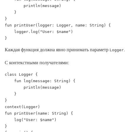
        println(message)

    }

}

fun printUser(logger: Logger, name: String) {

    logger.log("User: $name")

}
Каждая функция должна явно принимать параметр
.
Logger
С контекстными получателями:
class Logger {

    fun log(message: String) {

        println(message)

    }

}

context(Logger)

fun printUser(name: String) {

    log("User: $name")

}
