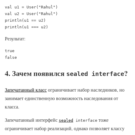
val u1 = User("Rahul")

val u2 = User("Rahul")

println(u1 == u2)

println(u1 === u2)
Результат:
true

false
4. Зачем появился
?
sealed interface
Запечатанный класс
ограничивает набор наследников, но
занимает единственную возможность наследования от
класса.
Запечатанный интерфейс
тоже
sealed
interface
ограничивает набор реализаций, однако позволяет классу