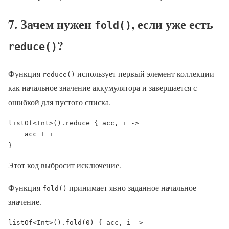
7. Зачем нужен
, если уже есть
fold()
?
reduce()
Функция
использует первый элемент коллекции
reduce()
как начальное значение аккумулятора и завершается с
ошибкой для пустого списка.
listOf<Int>().reduce { acc, i ->

    acc + i

}
Этот код выбросит исключение.
Функция
принимает явно заданное начальное
fold()
значение.
listOf<Int>().fold(0) { acc, i ->
