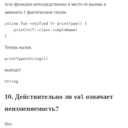
тело функции непосредственно в место её вызова и
заменить
фактическим типом.
T
inline fun <reified T> printType() {

    println(T::class.simpleName)

}
Теперь вызов:
printType<String>()
выведет:
10. Действительно ли
означает
val
неизменяемость?
Нет.