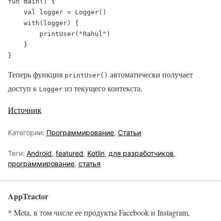
fun main() {

    val logger = Logger()

    with(logger) {

        printUser("Rahul")

    }

}
Теперь функция
автоматически получает
printUser()
доступ к
из текущего контекста.
Logger
Источник
Категории:
Программирование
,
Статьи
Теги:
Android
,
featured
,
Kotlin
,
для разработчиков
,
программирование
,
статья
AppTractor
* Meta, в том числе ее продукты Facebook и Instagram,