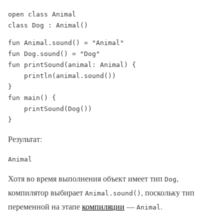
open class Animal

class Dog : Animal()
fun Animal.sound() = "Animal"

fun Dog.sound() = "Dog"

fun printSound(animal: Animal) {

    println(animal.sound())

}

fun main() {

    printSound(Dog())

}
Результат:
Хотя во время выполнения объект имеет тип
,
Dog
компилятор выбирает
, поскольку тип
Animal.sound()
переменной на этапе
компиляции
—
.
Animal