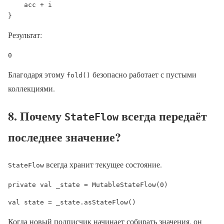
    acc + i

}
Результат:
Благодаря этому
безопасно работает с пустыми
fold()
коллекциями.
8. Почему
всегда передаёт
StateFlow
последнее значение?
всегда хранит текущее состояние.
StateFlow
private val _state = MutableStateFlow(0)
val state = _state.asStateFlow()
Когда новый подписчик начинает собирать значения, он