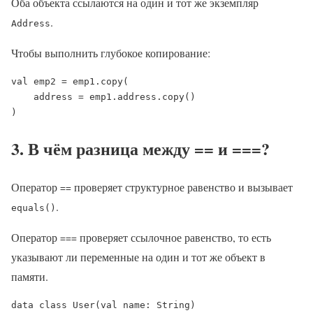
Оба объекта ссылаются на один и тот же экземпляр
.
Address
Чтобы выполнить глубокое копирование:
val emp2 = emp1.copy(

    address = emp1.address.copy()

)
3. В чём разница между == и ===?
Оператор
проверяет структурное равенство и вызывает
==
.
equals()
Оператор
проверяет ссылочное равенство, то есть
===
указывают ли переменные на один и тот же объект в
памяти.
data class User(val name: String)