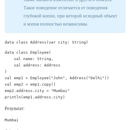
Такое поведение отличается от поведения
глубокой копии, при которой исходный объект
и копия полностью независимы.
data class Address(var city: String)
data class Employee(

    val name: String,

    val address: Address

)

val emp1 = Employee("John", Address("Delhi"))

val emp2 = emp1.copy()

emp2.address.city = "Mumbai"

println(emp1.address.city)
Результат: